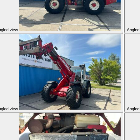
gled view
Angled
gled view
Angled