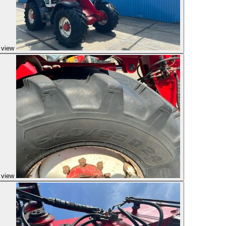
 view
 view