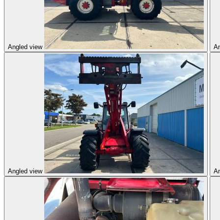
Angled view
An
Angled view
An