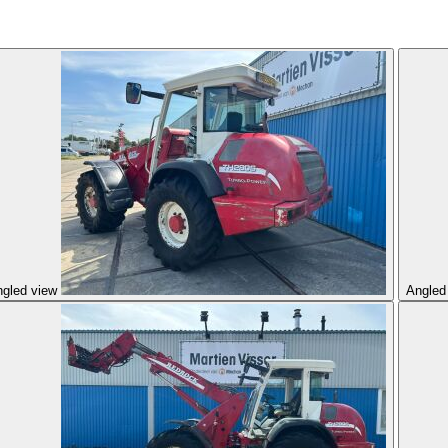
gled view
Angled