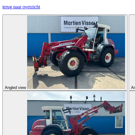
terug naar overzicht
Angled view
An