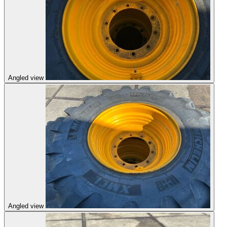
Angled view
Angled view