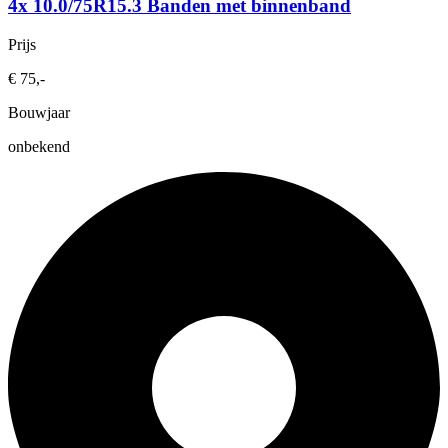
4x 10.0/75R15.3 Banden met binnenband
Prijs
€ 75,-
Bouwjaar
onbekend