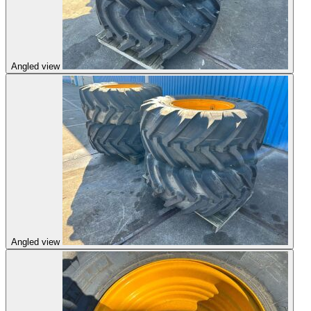
Angled view
Angled view