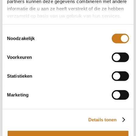
partners kunnen deze gegevens combineren met andere
Gerelateerde advertenties
informatie die u aan ze heeft verstrekt of die ze hebben
verzameld op basis van uw gebruik van hun services.
Wielen, Banden, Velgen & Afstandsringen
#1406277
Toestemmingsselectie
320/85R24 KLEBER 8 gaats Fendt 80%
Noodzakelijk
Prijs
€ 750,-
Voorkeuren
Bouwjaar
onbekend
Statistieken
320/85R24 banden 80% 3,8 cm Op nette 8 gaats Fendt velgen
Marketing
Details tonen