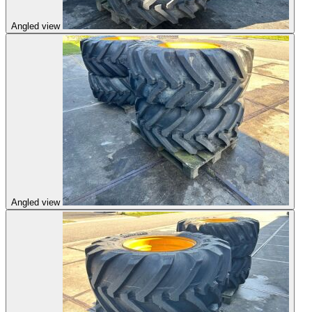
Angled view
Angled view