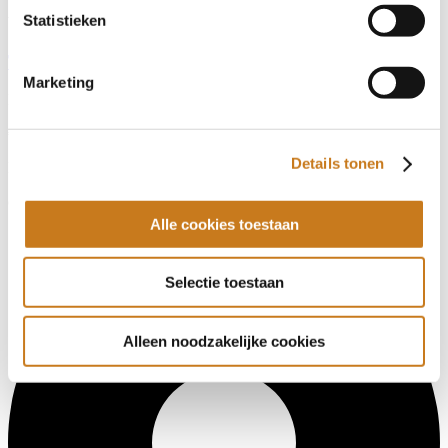
Statistieken
Wielen, Banden, Velgen & Afstandsringen
#1406802
TS VELGEN DW20XR26 10 GAATS
Marketing
Prijs
€ 500,-
Details tonen
Bouwjaar
onbekend
Alle cookies toestaan
Selectie toestaan
Alleen noodzakelijke cookies