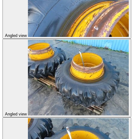
Angled view
Angled view